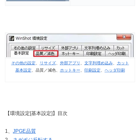
その他の設定
、
リサイズ
、
外部アプリ
、
文字列埋め込み
、
カット
基本設定
、品質／減色、
ホットキー
、
印刷設定
、
ヘッダ印刷
【環境設定[基本設定]】目次
1、
JPGE品質
2、
ネガポジ反転する