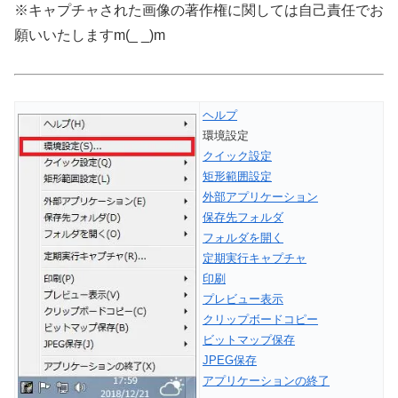
※キャプチャされた画像の著作権に関しては自己責任でお
願いいたしますm(_ _)m
ヘルプ
環境設定
クイック設定
矩形範囲設定
外部アプリケーション
保存先フォルダ
フォルダを開く
定期実行キャプチャ
印刷
プレビュー表示
クリップボードコピー
ビットマップ保存
JPEG保存
アプリケーションの終了