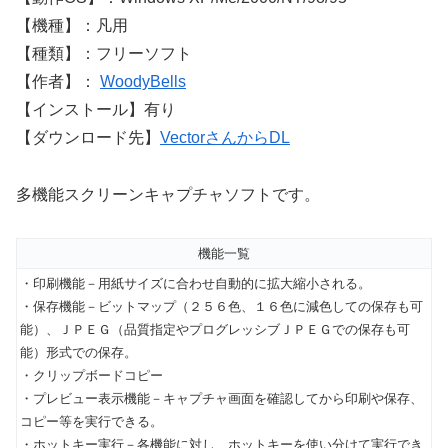
【機種】：凡用
【種類】：フリーソフト
【作者】：
WoodyBells
【インストール】有り
【ダウンロード先】
VectorさんからDL
多機能スクリーンキャプチャソフトです。
機能一覧
・印刷機能－用紙サイズに合わせ自動的に拡大縮小される。
・保存機能－ビットマップ（２５６色、１６色に減色しての保存も可
能）、ＪＰＥＧ（品質指定やプログレッシブＪＰＥＧでの保存も可
能）形式での保存。
・クリップボードコピー
・プレビュー表示機能－キャプチャ画面を確認してから印刷や保存、
コピー等を実行できる。
・ホットキー実行－各機能に対し、ホットキーを使い分けて実行でき