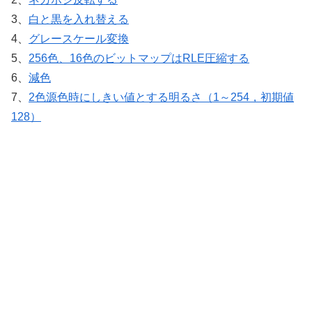
3、
白と黒を入れ替える
4、
グレースケール変換
5、
256色、16色のビットマップはRLE圧縮する
6、
減色
7、
2色源色時にしきい値とする明るさ（1～254，初期値
128）