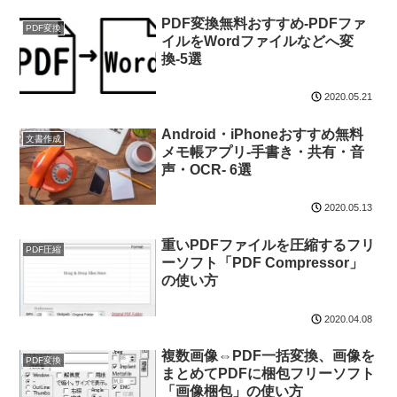
PDF変換無料おすすめ-PDFファ
PDF変換
イルをWordファイルなどへ変
換-5選
2020.05.21
Android・iPhoneおすすめ無料
文書作成
メモ帳アプリ-手書き・共有・音
声・OCR- 6選
2020.05.13
重いPDFファイルを圧縮するフリ
PDF圧縮
ーソフト「PDF Compressor」
の使い方
2020.04.08
複数画像⇔PDF一括変換、画像を
PDF変換
まとめてPDFに梱包フリーソフト
「画像梱包」の使い方