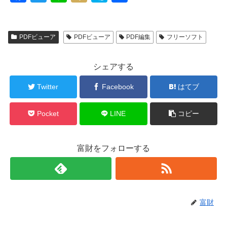
a
wi
n
ixi
ky
有
c
tt
e
p
PDFビューア
PDFビューア
PDF編集
フリーソフト
e
er
e
b
シェアする
o
o
Twitter
Facebook
はてブ
k
Pocket
LINE
コピー
富財をフォローする
富財