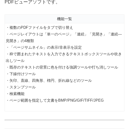
PDFビューアソフトです。
機能一覧
・複数のPDFファイルをタブで切り替え
・ページレイアウトは「単一のページ」「連続」「見開き」「連続―
見開き」の4種類
・「ページサムネイル」の表示/非表示を設定
・枠で囲まれたテキストを入力できるテキストボックスツールや吹き
出しツール
・既存のテキストの背景に色を付ける強調ツールや打ち消しツール
・下線付けツール
・矢印、直線、四角形、楕円、折れ線などのツール
・スタンプツール
・検索機能
・ページ範囲を指定して文書をBMP/PNG/GIF/TIFF/JPEG