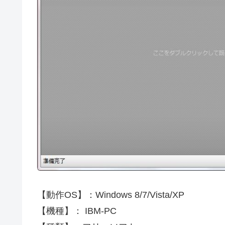
【動作OS】：Windows 8/7/Vista/XP
【機種】： IBM-PC