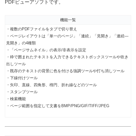
PDFビューアソフトです。
機能一覧
・複数のPDFファイルをタブで切り替え
・ページレイアウトは「単一のページ」「連続」「見開き」「連続―
見開き」の4種類
・「ページサムネイル」の表示/非表示を設定
・枠で囲まれたテキストを入力できるテキストボックスツールや吹き
出しツール
・既存のテキストの背景に色を付ける強調ツールや打ち消しツール
・下線付けツール
・矢印、直線、四角形、楕円、折れ線などのツール
・スタンプツール
・検索機能
・ページ範囲を指定して文書をBMP/PNG/GIF/TIFF/JPEG