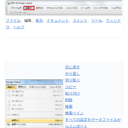
ファイル
、編集、
表示
、
ドキュメント
、
コメント
、
ツール
、
ウィンド
ウ
、
ヘルプ
元に戻す
やり直し
切り取り
コピー
貼り付け
削除
検索
検索ペイン
すべての設定をデータファイルか
らインポート