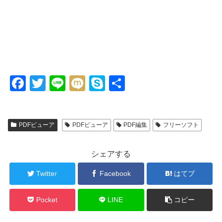
F
T
Li
M
S
共
a
wi
n
ixi
ky
有
c
tt
e
p
PDFビューア
PDFビューア
PDF編集
フリーソフト
e
er
e
b
シェアする
o
o
Twitter
Facebook
はてブ
k
Pocket
LINE
コピー