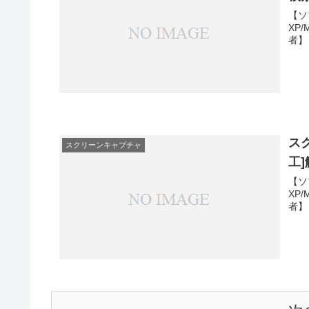
【ソ
XP
者】
ス
スクリーンキャプチャ
工
【ソ
XP
者】