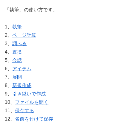
「執筆」の使い方です。
1、
執筆
2、
ページ計算
3、
調べる
4、
置換
5、
会話
6、
アイテム
7、
展開
8、
新規作成
9、
引き継いで作成
10、
ファイルを開く
11、
保存する
12、
名前を付けて保存