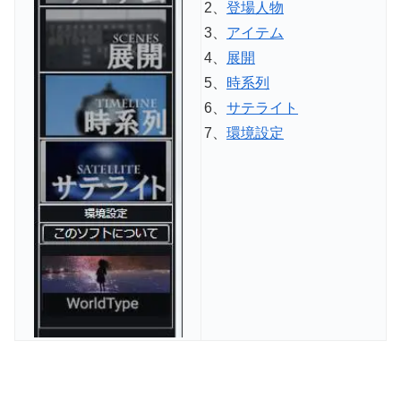
2、
登場人物
3、
アイテム
4、
展開
5、
時系列
6、
サテライト
7、
環境設定