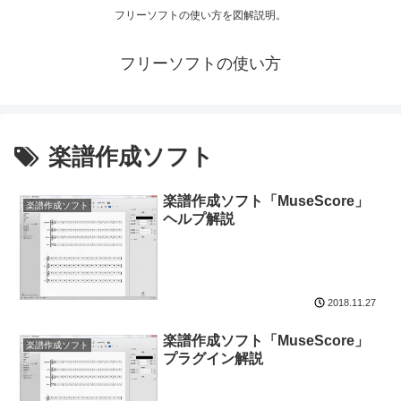
フリーソフトの使い方を図解説明。
フリーソフトの使い方
楽譜作成ソフト
楽譜作成ソフト「MuseScore」
楽譜作成ソフト
ヘルプ解説
2018.11.27
楽譜作成ソフト「MuseScore」
楽譜作成ソフト
プラグイン解説