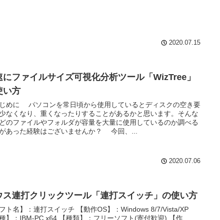
2020.07.15
速にファイルサイズ可視化分析ツール「WizTree」
使い方
じめに パソコンを常日頃から使用しているとディスクの空き要
少なくなり、重くなったりすることがあるかと思います。そんな
どのファイルやフォルダが容量を大量に使用しているのか調べる
があった経験はございませんか？ 今回、...
2020.07.06
ウス連打クリックツール「連打スイッチ」の使い方
フト名】：連打スイッチ 【動作OS】：Windows 8/7/Vista/XP
種】：IBM-PC x64 【種類】：フリーソフト(寄付歓迎) 【作