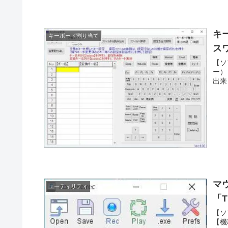
キー
キーボード割り当て
ス
【ソ
ー） 
出来
マ
ユーティリティ
「T
【ソフ
【機