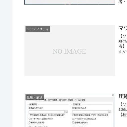
者・
マ
ユーティリティ
【ソ
XP
者】
んから
圧
圧縮・解凍
【ソ
10/
【種