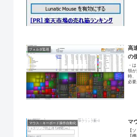
高
フォルダ監視
の
・は
領が
時、
必要
マ
マウス・キーボード操作自動化
【ソ
【機