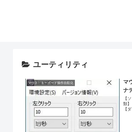
ユーティリティ
マウ
マウス・キーボード操作自動化
ナ
【ソフ
類】
【ダウ