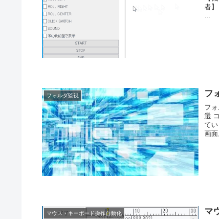
者】
...
フ
フォルダ監視
フォ
選 
てい
画面
マ
マウス・キーボード操作自動化