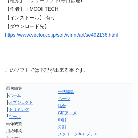
【種類】：フリーソフト(寄付歓迎)
【作者】：MOOII TECH
【インストール】 有り
【ダウンロード先】
https://www.vector.co.jp/soft/winnt/art/se492136.html
このソフトでは下記が出来る事です。
画像編集
一括編集
├
ホーム
ページ
├
オブジェクト
結合
├
トリミング
GIFアニメ
└
ツール
印刷
画像観覧
分割
用紙印刷
スクリーンキャプチャ
リネーム