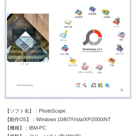
【ソフト名】：PhotoScape
【動作OS】：Windows 10/8/7/Vista/XP/2000/NT
【機種】：IBM-PC