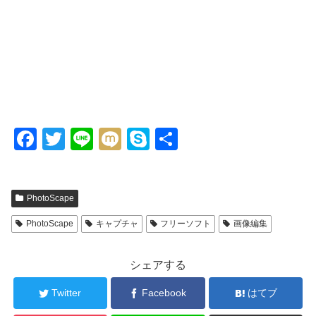
F
T
Li
M
S
共
a
wi
n
ixi
ky
有
c
tt
e
p
PhotoScape
e
er
e
b
PhotoScape
キャプチャ
フリーソフト
画像編集
o
シェアする
o
k
Twitter
Facebook
はてブ